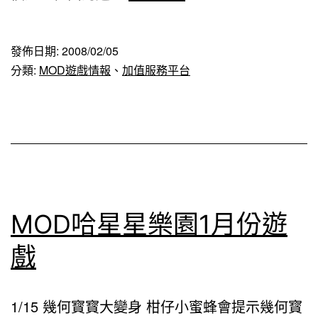
哈
星
發佈日期:
2008/02/05
星
分類:
MOD遊戲情報
、
加值服務平台
樂
園
2
月
份
遊
MOD哈星星樂園1月份遊
戲
戲
1/15 幾何寳寳大變身 柑仔小蜜蜂會提示幾何寳