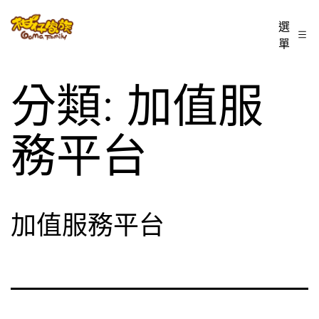
跳
柑
選
至
單
仔
主
家
要
分類:
加值服
族
內
BLOG
容
務平台
加值服務平台