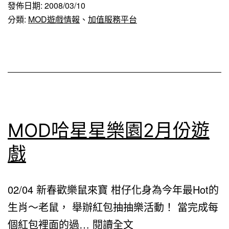
發佈日期:
2008/03/10
星
分類:
MOD遊戲情報
、
加值服務平台
樂
園
3
月
份
遊
MOD哈星星樂園2月份遊
戲
戲
02/04 新春歡樂鼠來寶 柑仔化身為今年最Hot的
生肖～老鼠， 舉辦紅包抽抽樂活動！ 當完成每
MOD
個紅包裡面的過…
閱讀全文