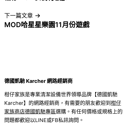
章
導
下一篇文章
MOD哈星星樂園11月份遊戲
覽
德國凱馳 Karcher 網路經銷商
柑仔家族是專業清潔設備世界領導品牌【德國凱馳
Karcher】的網路經銷商，有需要的朋友歡迎到
柑仔
家族商店德國凱馳專區
選購。有任何價格或規格上的
問題都歡迎以LINE或FB私訊詢問。