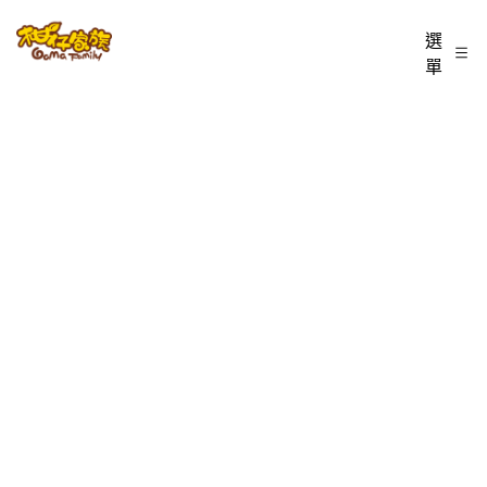
跳
柑
選
至
單
仔
主
家
要
族
內
BLOG
容