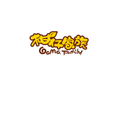
跳
至
主
要
內
容
柑
仔
家
族
BLOG