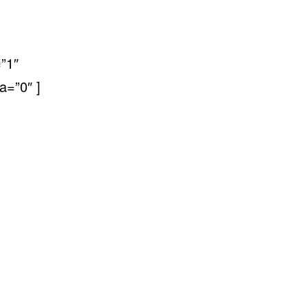
”1″
a=”0″ ]