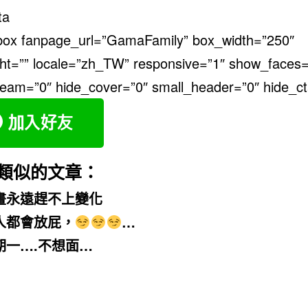
ta
ebox fanpage_url=”GamaFamily” box_width=”250″
ht=”” locale=”zh_TW” responsive=”1″ show_faces=
eam=”0″ hide_cover=”0″ small_header=”0″ hide_ct
類似的文章：
畫永遠趕不上變化
人都會放屁，
…
期一….不想面…