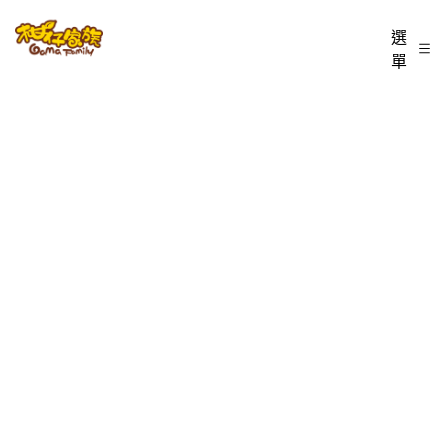
跳
柑
選
至
單
仔
主
家
要
族
內
BLOG
容