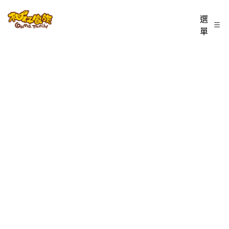
跳
柑
選
至
單
仔
主
家
要
族
內
BLOG
容