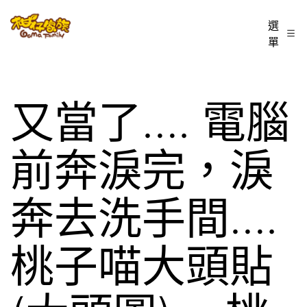
跳
柑
選
至
單
仔
主
家
要
族
內
又當了…. 電腦
BLOG
容
前奔淚完，淚
奔去洗手間….
桃子喵大頭貼