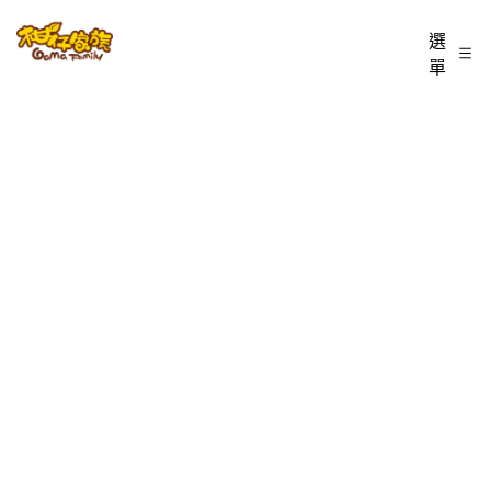
跳
柑
選
至
單
仔
主
家
要
族
內
BLOG
容