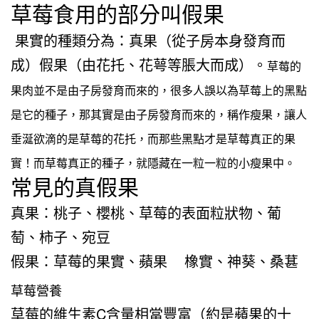
草莓食用的部分叫假果
果實的種類分為：真果（從子房本身發育而
成）假果（由花托、花萼等脹大而成）。
草莓的
果肉並不是由子房發育而來的，
很多人誤以為草莓上的黑點
是它的種子，那其實是由子房發育而來的，稱作瘦果，讓人
垂涎欲滴的是草莓的花托，而那些黑點才是草莓真正的果
實！
而
草莓真正的種子，
就隱藏在一粒一粒的小瘦果中。
常見的真假果
真果：桃子、櫻桃、草莓的表面粒狀物、葡
萄、柿子、宛豆
假果：草莓的果實、蘋果 橡實、神葵、桑葚
草莓營養
草莓的維生素C含量相當豐富（約是蘋果的十