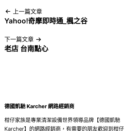
文
上一篇文章
Yahoo!奇摩即時通_楓之谷
章
導
下一篇文章
老店 台南點心
覽
德國凱馳 Karcher 網路經銷商
柑仔家族是專業清潔設備世界領導品牌【德國凱馳
Karcher】的網路經銷商，有需要的朋友歡迎到
柑仔