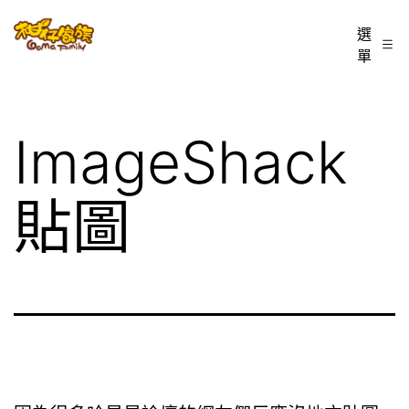
跳
柑
選
至
單
仔
主
家
要
族
內
ImageShack
BLOG
容
貼圖