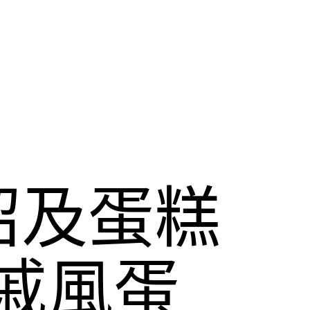
紹及蛋糕
戚風蛋