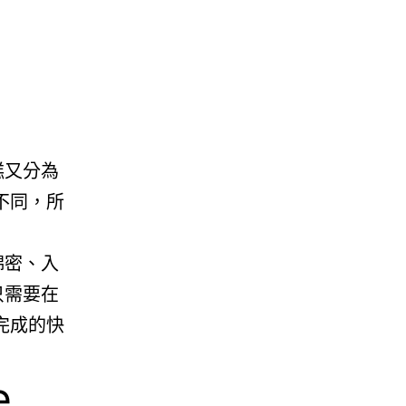
糕又分為
不同，所
綿密、入
只需要在
完成的快
e