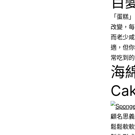
百
「蛋糕」
改變，每
而老少咸
適，但你
常吃到的
海綿
Ca
顧名思義
鬆鬆軟軟