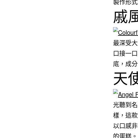
製作形式
戚風
最深受大
口接一口
底，成分
天使
光聽到名
樣，這款
以口感非
的蛋糕。