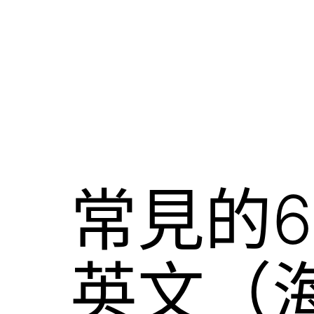
常見的
英文（