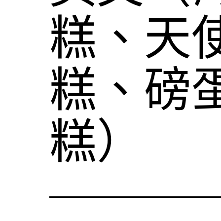
糕、天
糕、磅
糕）