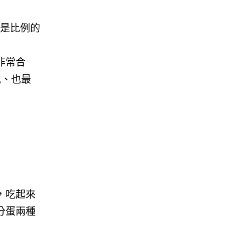
或是比例的
非常合
見、也最
，吃起來
分蛋兩種