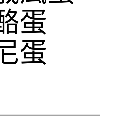
酪蛋
尼蛋