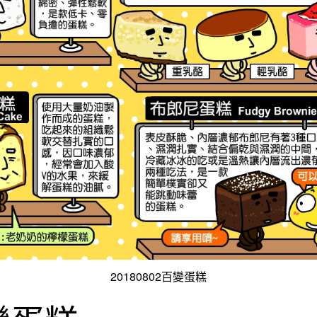
20180802百變蛋糕