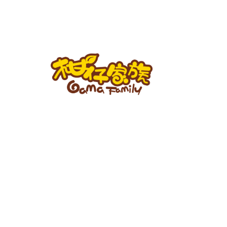
跳
至
主
要
內
容
柑
仔
家
族
BLOG