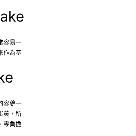
ake
常容易一
來作為基
ke
的容貌一
蛋黃，所
、零負擔