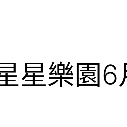
哈星星樂園6