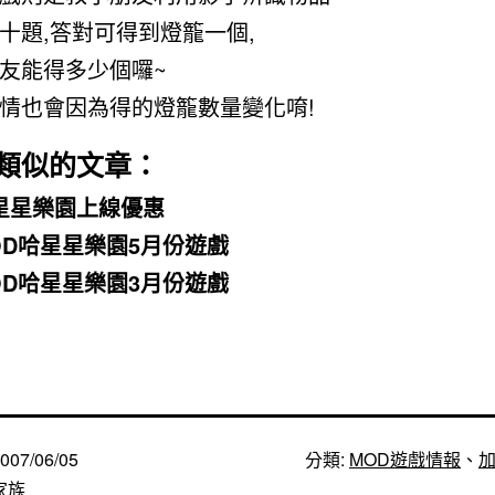
十題,答對可得到燈籠一個,
友能得多少個囉~
情也會因為得的燈籠數量變化唷!
類似的文章：
星星樂園上線優惠
OD哈星星樂園5月份遊戲
OD哈星星樂園3月份遊戲
007/06/05
分類:
MOD遊戲情報
、
家族