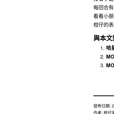
每回合有
看看小朋
柑仔的表
與本文
哈
M
M
發佈日期:
2
作者:
柑仔