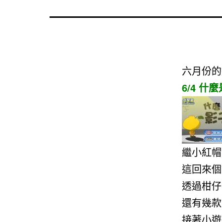
六月份的
6/4 什
繼小紅帽
這回來個
透過柑仔
還有幾款
接著小遊